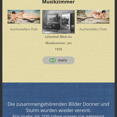
Musikzimmer
Auchentallers Putti
Auchentallers Putti
Lehenhof: Blick ins
Musikzimmer, um
1935
mehr
Die zusammengehörenden Bilder Donner und
Sturm wurden wieder vereint.
Für mehr als 100 Jahre waren sie getrennt