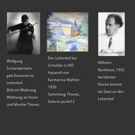
Der Lehenhof bei
Wolfgang
Wilhelm
Scheibbs in NÖ.
Schneiderhahn
Backhaus, 1932
Aquarell von
gab Konzerte im
berühmter
Kartharina Wallner,
Lehenhof.
Pianist kommt
1930
Bild mit Widmung
als Gast an den
Sammlung Thonet,
Widmung an Victor
Lehenhof
Galerie punkt12
und Martha Thonet.